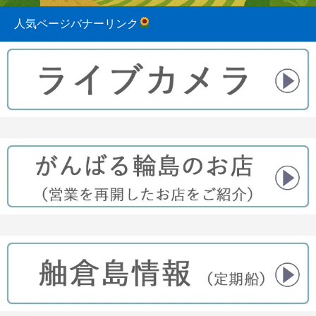
人気ページバナーリンク
2023.08.31
2022.04.10