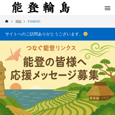
日記
P1040345
サイトへのご訪問ありがとうございます。
白米千枚田 あぜのきらめき（アルバム）
今日の白米千枚田