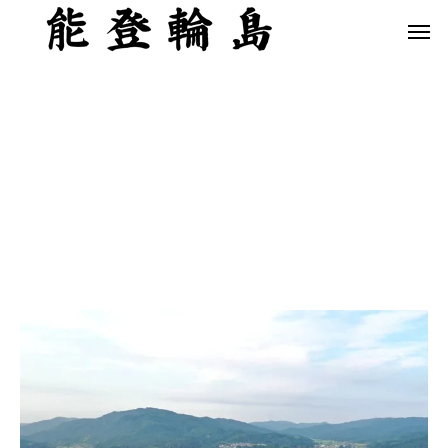
白米千枚田 あぜのきらめき（アルバム）
今日の白米千枚田