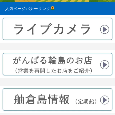
人気ページバナーリンク
2023.08.31
2022.04.10