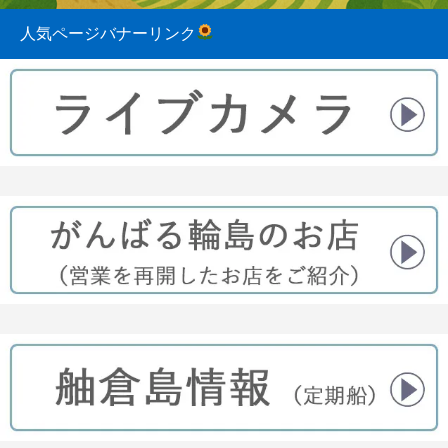
人気ページバナーリンク
2023.08.31
2022.04.10