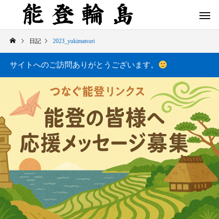
日記
2023_yukimatsuri
サイトへのご訪問ありがとうございます。
白米千枚田 あぜのきらめき（アルバム）
今日の白米千枚田