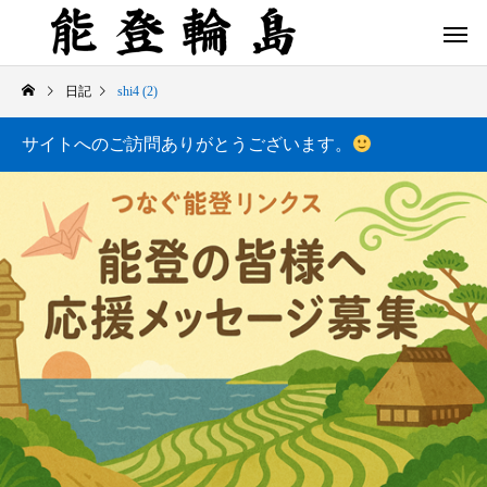
日記
shi4 (2)
サイトへのご訪問ありがとうございます。
白米千枚田 あぜのきらめき（アルバム）
今日の白米千枚田