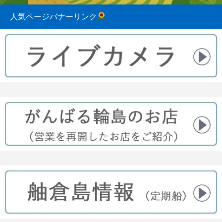
人気ページバナーリンク
2023.08.31
2022.04.10