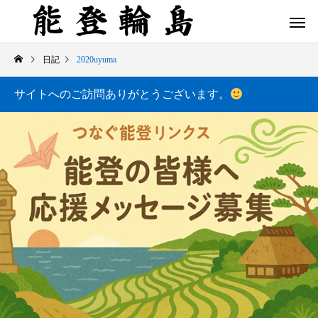
日記
2020uyuma
サイトへのご訪問ありがとうございます。
白米千枚田 あぜのきらめき（アルバム）
今日の白米千枚田