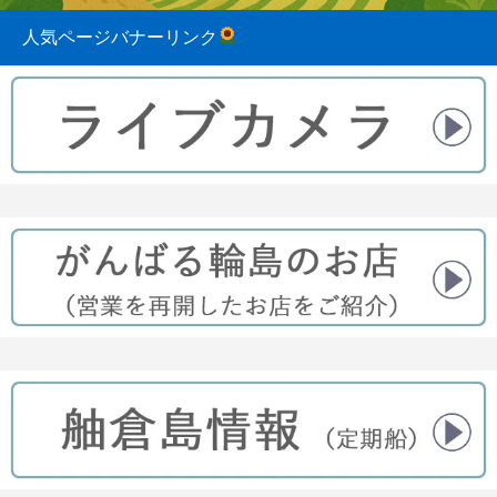
人気ページバナーリンク
2023.08.31
2022.04.10