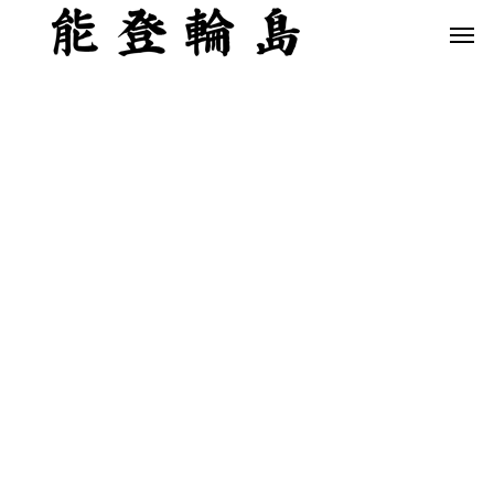
白米千枚田 あぜのきらめき（アルバム）
今日の白米千枚田